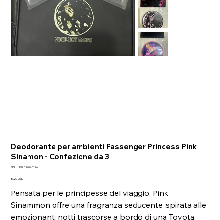
Deodorante per ambienti Passenger Princess Pink
Sinamon - Confezione da 3
SKU
SKU:
199874040196
199874040196
Prezzo
8,29 USD
Pensata per le principesse del viaggio, Pink
Sinammon offre una fragranza seducente ispirata alle
emozionanti notti trascorse a bordo di una Toyota