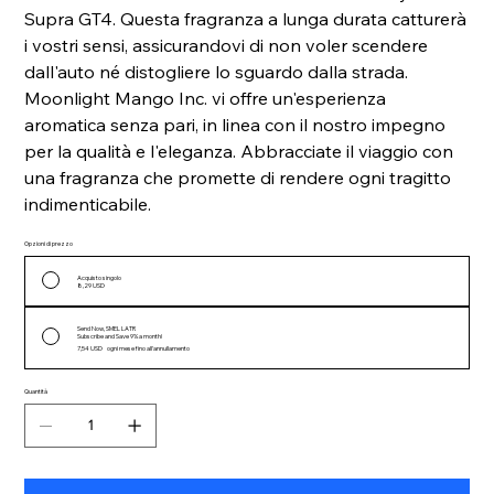
Supra GT4. Questa fragranza a lunga durata catturerà
i vostri sensi, assicurandovi di non voler scendere
dall'auto né distogliere lo sguardo dalla strada.
Moonlight Mango Inc. vi offre un'esperienza
aromatica senza pari, in linea con il nostro impegno
per la qualità e l'eleganza. Abbracciate il viaggio con
una fragranza che promette di rendere ogni tragitto
indimenticabile.
Opzioni di prezzo
Acquisto singolo
8,29 USD
Send Now, SMEL LATR
Subscribe and Save 9% a month!
7,54 USD
ogni mese fino all'annullamento
Quantità